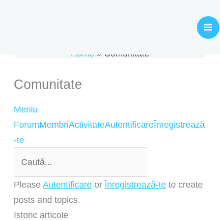
Skip
Navigare
to
în
content
forum
Home
Comunitate
Comunitate
Meniu
Forum
Membri
Activitate
Autentificare
Înregistrează
-te
Please
Autentificare
or
Înregistrează-te
to create
posts and topics.
Istoric articole