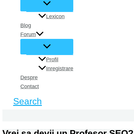
Lexicon
Blog
Forum
Profil
Inregistrare
Despre
Contact
Search
Vrei sa devii un Profesor SEO?