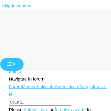
Skip to content
Home
Comunitate
Comunitate
Meniu
Navigare în forum
Forum
Membri
Activitate
Autentificare
Înregistrează-
te
Please
Autentificare
or
Înregistrează-te
to