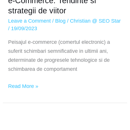
e-Commerce: Tendinte si
strategii de viitor
Leave a Comment
/
Blog
/
Christian @ SEO Star
/
19/09/2023
Peisajul e-commerce (comertul electronic) a
suferit schimbari semnificative in ultimii ani,
determinate de progresele tehnologice si de
schimbarea de comportament
Read More »
10+
avantaje