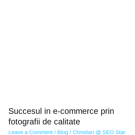
e-
commerce
prin
fotografii
de
calitate
Succesul in e-commerce prin
fotografii de calitate
Leave a Comment
/
Blog
/
Christian @ SEO Star