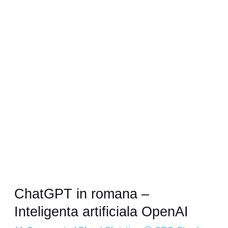
romana
–
Inteligenta
artificiala
OpenAI
ChatGPT in romana –
Inteligenta artificiala OpenAI