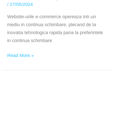
/
27/05/2024
Website-urile e-commerce opereaza intr-un
mediu in continua schimbare, plecand de la
inovatia tehnologica rapida pana la preferintele
in continua schimbare
Read More »
Ce
sunt
long
tail
keywords?