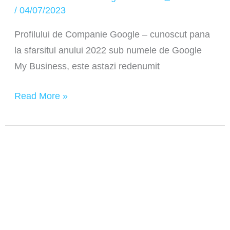
/
04/07/2023
Profilului de Companie Google – cunoscut pana
la sfarsitul anului 2022 sub numele de Google
My Business, este astazi redenumit
Read More »
Noul
Google
Search
–
motorul
de