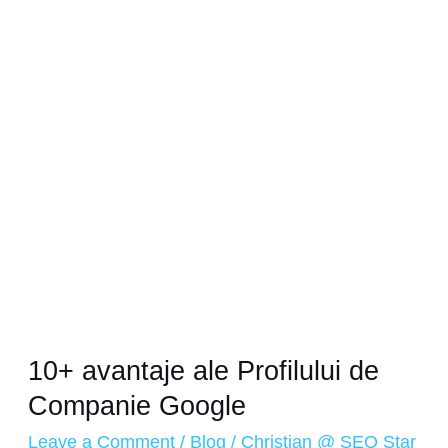
ale
Profilului
de
Companie
Google
10+ avantaje ale Profilului de
Companie Google
Leave a Comment
/
Blog
/
Christian @ SEO Star