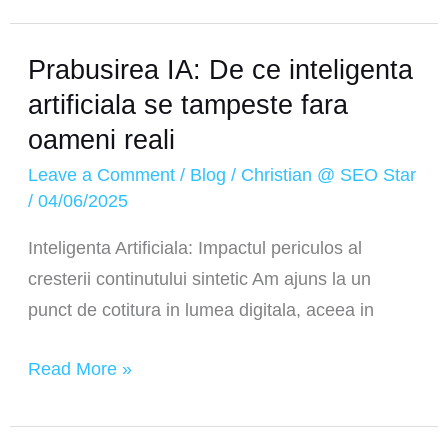
Prabusirea IA: De ce inteligenta
Prabusirea
IA:
artificiala se tampeste fara
De
oameni reali
ce
Leave a Comment
/
Blog
/
Christian @ SEO Star
inteligenta
/
04/06/2025
artificiala
Inteligenta Artificiala: Impactul periculos al
se
cresterii continutului sintetic Am ajuns la un
tampeste
punct de cotitura in lumea digitala, aceea in
fara
oameni
Read More »
reali