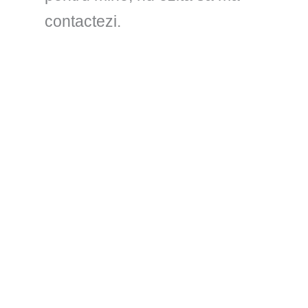
contactezi.
Optimizare
SEO
–
Ghidul
complet
pentru
2025