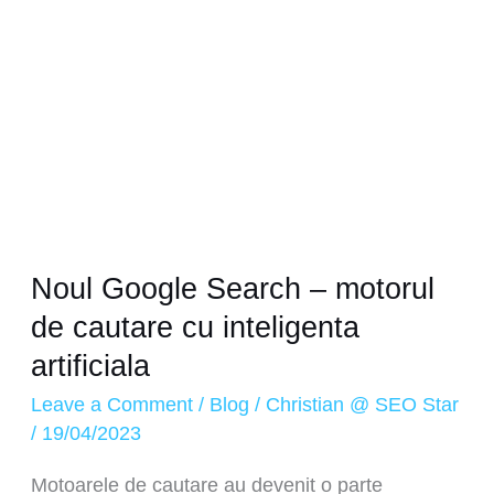
cautare
cu
inteligenta
artificiala
Noul Google Search – motorul
de cautare cu inteligenta
artificiala
Leave a Comment
/
Blog
/
Christian @ SEO Star
/
19/04/2023
Motoarele de cautare au devenit o parte