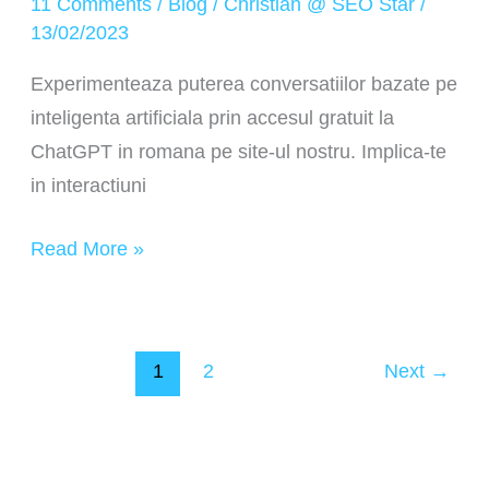
11 Comments
/
Blog
/
Christian @ SEO Star
/
13/02/2023
Experimenteaza puterea conversatiilor bazate pe
inteligenta artificiala prin accesul gratuit la
ChatGPT in romana pe site-ul nostru. Implica-te
in interactiuni
Read More »
1
2
Next
→