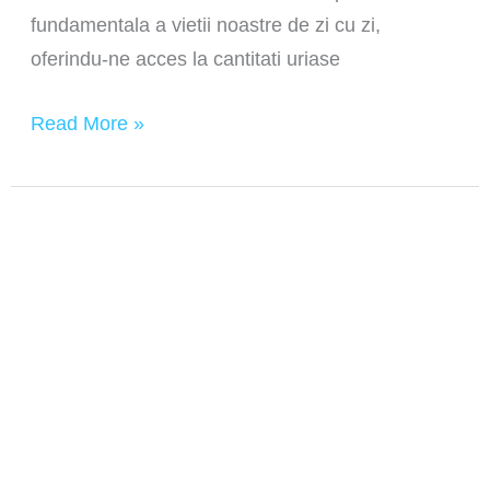
fundamentala a vietii noastre de zi cu zi,
oferindu-ne acces la cantitati uriase
Read More »
Ce
inseamna
SEO:
Notiunile
fundamentale
de
optimizare