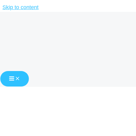
Skip to content
Home
Blog
Succesul in e-commerce prin fotografii de calitate